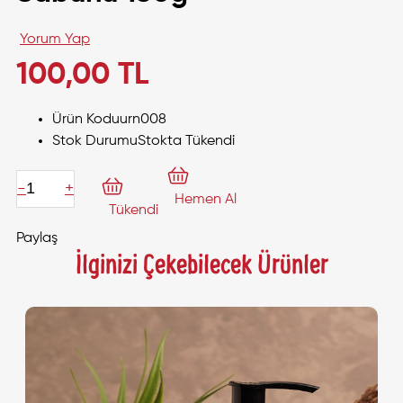
Yorum Yap
100,00 TL
Ürün Kodu
urn008
Stok Durumu
Stokta Tükendi
-
+
Hemen Al
Tükendi
Paylaş
İlginizi Çekebilecek Ürünler