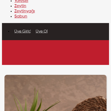
Yöresel
Zeytin
Zeytinyağı
Sabun
Üye Girişi
Üye Ol