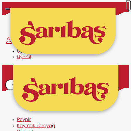
Hakkımızda
İletişim
Üye Girişi
Üye Ol
Sepetim
Alışveriş sepetinizde ürün
bulunmamaktadır.
Peynir
Kaymak Tereyağ