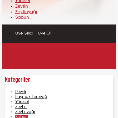
Yöresel
Zeytin
Zeytinyağı
Sabun
Üye Girişi
Üye Ol
Kategoriler
Peynir
Kaymak Tereyağ
Yöresel
Zeytin
Zeytinyağı
Sabun