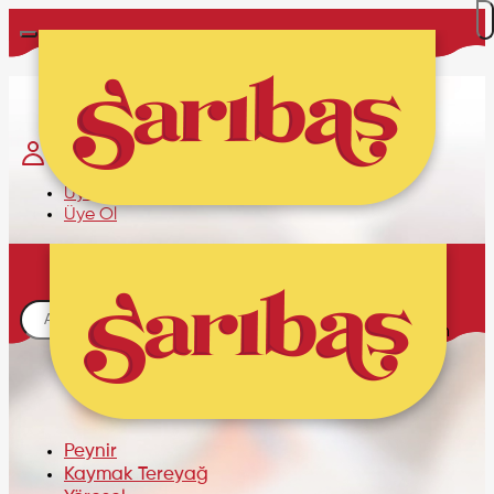
Hakkımızda
İletişim
Üye Girişi
Üye Ol
Sepetim
Alışveriş sepetinizde ürün
bulunmamaktadır.
Peynir
Kaymak Tereyağ