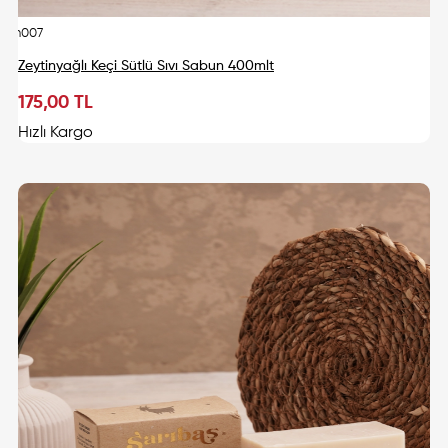
urn007
Zeytinyağlı Keçi Sütlü Sıvı Sabun 400mlt
175,00 TL
Sepete Ekle
Hızlı Kargo