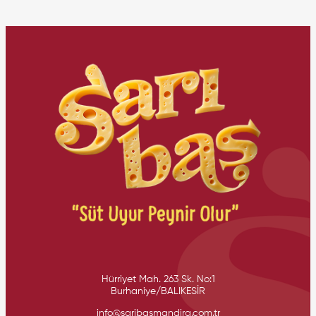
Hürriyet Mah. 263 Sk. No:1
Burhaniye/BALIKESİR
info@saribasmandira.com.tr