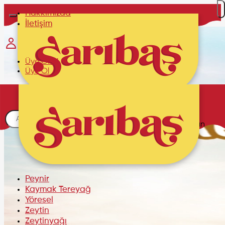
Hakkımızda
İletişim
Üye Girişi
Üye Ol
Sepetim
Alışveriş sepetinizde ürün
bulunmamaktadır.
Peynir
Kaymak Tereyağ
Yöresel
Zeytin
Zeytinyağı