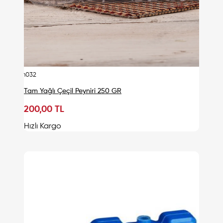
urn032
Tam Yağlı Çeçil Peyniri 250 GR
200,00 TL
Sepete Ekle
Hızlı Kargo