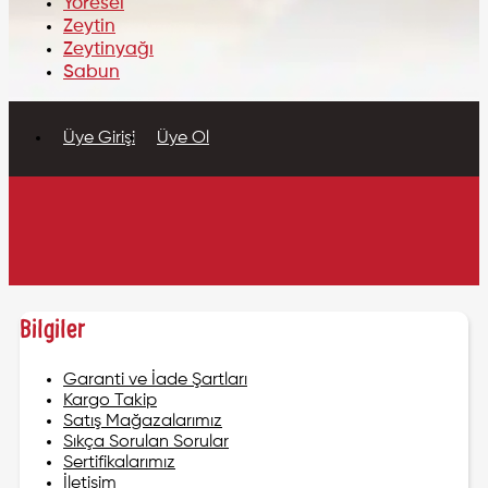
Yöresel
Zeytin
Zeytinyağı
Sabun
Üye Girişi
Üye Ol
Bilgiler
Garanti ve İade Şartları
Kargo Takip
Satış Mağazalarımız
Sıkça Sorulan Sorular
Sertifikalarımız
İletişim