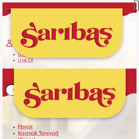
Hakkımızda
İletişim
Üye Girişi
Üye Ol
Sepetim
Alışveriş sepetinizde ürün
bulunmamaktadır.
Peynir
Kaymak Tereyağ