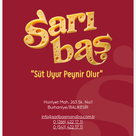
Hürriyet Mah. 263 Sk. No:1
Burhaniye/BALIKESİR
info@saribasmandira.com.tr
0 (266) 422 17 11
0 (541) 422 17 11