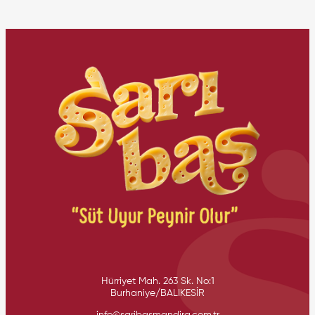
Hürriyet Mah. 263 Sk. No:1
Burhaniye/BALIKESİR
info@saribasmandira.com.tr