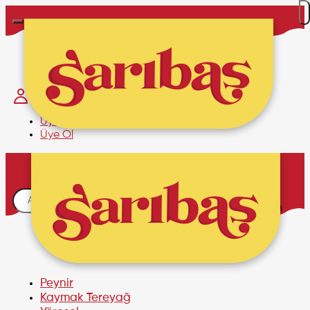
Hakkımızda
İletişim
Üye Girişi
Üye Ol
Sepetim
Alışveriş sepetinizde ürün
bulunmamaktadır.
Peynir
Kaymak Tereyağ