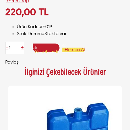
Yorum Yap
220,00 TL
Ürün Kodu
urn019
Stok Durumu
Stokta var
-
+
Hemen Al
Sepete Ekle
Paylaş
İlginizi Çekebilecek Ürünler