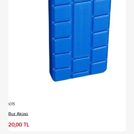
urn015
Buz Aküsü
20,00 TL
Sepete Ekle